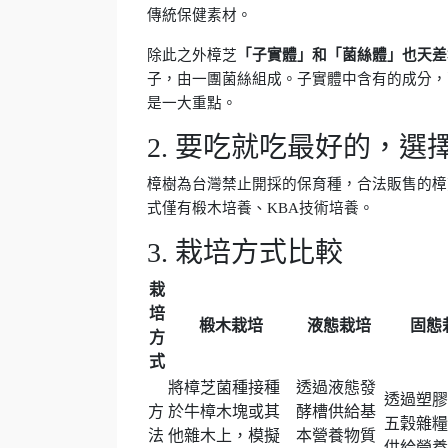
傳統保健素材。
除此之外樟芝
「子實體」和「菌絲體」也天差
子，由一團菌絲組成。子實體中含有的成分，
是一大重點。
2. 要吃就吃最好的，選
樟樹為台灣禁止開採的保育種，合法販售的樟
式僅有椴木培養、KBA技術培養。
3. 栽培方式比較
栽
培
椴木栽培
液態栽培
固態
方
式
將樟芝菌種接種
透過液態發
透過塑膠
方
於牛樟木塊或其
酵槽供給基
五穀雜糧
法
他雜木上，模擬
本營養物質
供給營養