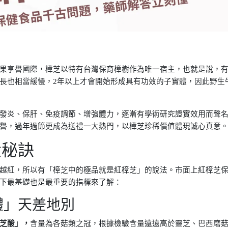
果享譽國際，樟芝以特有台灣保育樟樹作為唯一宿主，也就是說，
長也相當緩慢，2年以上才會開始形成具有功效的子實體，因此野生
發炎、保肝、免疫調節、增強體力，逐漸有學術研究證實效用而聲
譽，過年過節更成為送禮一大熱門，以樟芝珍稀價值體現誠心真意
大秘訣
越紅，所以有「樟芝中的極品就是紅樟芝」的說法。市面上紅樟芝
下最基礎也是最重要的指標來了解：
體」天差地別
芝酸」，
含量為各菇類之冠，根據檢驗含量遠遠高於靈芝、巴西磨