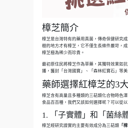
樟芝簡介
樟芝是台灣特有的藥用真菌，傳奇保健研究成
樹的地方才有樟芝，它不僅生長條件嚴苛，成
樟芝極為稀少而珍貴。
最初原住民將樟芝作為草藥，其獨特效果如抗
播，獲封「台灣國寶」、「森林紅寶石」等美
藥師選擇紅樟芝的3
樟芝含有高量且多種類的三萜類化合物時色澤
食品百百種，我們又該如何選擇呢？可以從以
1. 「子實體」和「菌絲
樟芝經研究證實的主要有效成分為三萜類
「樟