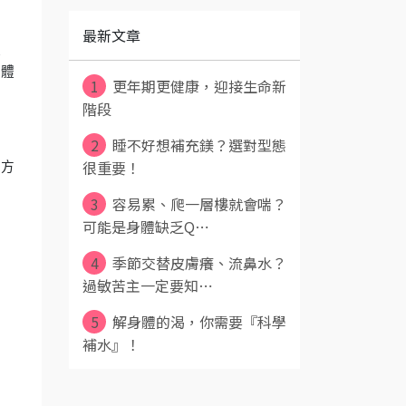
最新文章
樣
實體
1
更年期更健康，迎接生命新
階段
2
睡不好想補充鎂？選對型態
很重要！
育方
3
容易累、爬一層樓就會喘？
可能是身體缺乏Q⋯
4
季節交替皮膚癢、流鼻水？
過敏苦主一定要知⋯
5
解身體的渴，你需要『科學
補水』！