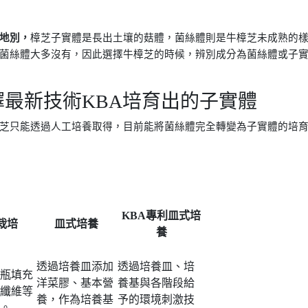
地別，
樟芝子實體是長出土壤的菇體，菌絲體則是牛樟芝未成熟的
菌絲體大多沒有，因此選擇牛樟芝的時候，辨別成分為菌絲體或子
擇最新技術KBA培育出的子實體
芝只能透過人工培養取得，目前能將菌絲體完全轉變為子實體的培
KBA專利皿式培
栽培
皿式培養
養
透過培養皿添加
透過培養皿、培
瓶填充
洋菜膠、基本營
養基與各階段給
纖維等
養，作為培養基
予的環境刺激技
。