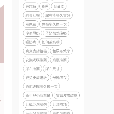
蔓越莓
B群
葉黃素
納豆紅麴
尿布疹多久會好
戒尿布
尿布多久換一次
冷凍母奶
母奶加熱沒喝
吸奶嘴
如何戒奶嘴
寶寶皮膚粗糙
包尿布教學
安撫奶嘴推薦
奶瓶推薦
尿布推薦
尿布尺寸
嬰兒皮膚過敏
母乳保存
奶瓶奶嘴多久換一次
新生兒奶瓶準備
寶寶皮膚乾燥
紅樟芝怎麼選
紅潤補精
肝不好怎麼辦
貧血怎麼辦