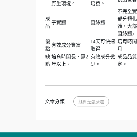
野生環境。
培養。
不完全實
成
部分轉化
子實體
菌絲體
品
體，大部
菌絲體)
優
14天可快速
培育時間
有效成分豐富
點
取得
月
缺
培育時間長，需2
有效成分微
成品品質
點
年以上。
少。
定。
文章分類
紅樟芝怎麼選