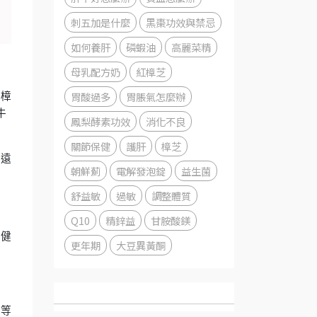
刺五加是什麼
黑棗功效與禁忌
如何養肝
磷蝦油
高麗菜精
母乳配方奶
紅樟芝
胃酸過多
胃脹氣怎麼辦
有樟
牛
鳳梨酵素功效
消化不良
關節保健
護肝
樟芝
名遠
朝鮮薊
電解發泡錠
益生菌
。
舒益敏
過敏
調整體質
Q10
精鋅益
甘胺酸鎂
保健
更年期
大豆異黃酮
菇等