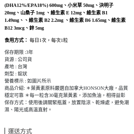
(DHA12%/EPA18%) 600mg、小米草 50mg、決明子
20mg、山桑子 1mg 、維生素 E 12mg、維生素 B1
1.49mg、、維生素 B2 2.2mg 、維生素 B6 1.65mg、維生素
B12 3mcg、鋅 5mg
食用方式：
每日1次，每次1粒
保存期限 :3年
貨源 : 公司貨
產地 : 台灣
劑型 : 錠狀
營養標示 : 如圖片所示
商品介紹: ＊葉黃素原料嚴選自加拿大HONSON大廠，品質
穩定可靠 ＊每一粒含30毫克葉黃素，添加魚油，相得益彰
保存方式：使用後請關緊瓶蓋，放置陰涼、乾燥處，避免潮
濕、陽光或高溫直射。
運送方式