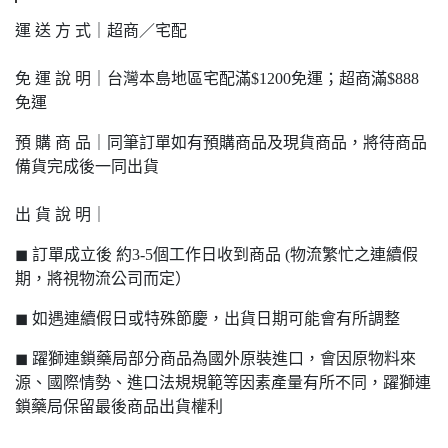
運 送 方 式｜超商／宅配
免 運 說 明｜台灣本島地區宅配滿$1200免運；超商滿$888
免運
預 購 商 品｜同筆訂單如有預購商品及現貨商品，將待商品
備貨完成後一同出貨
出 貨 說 明｜
◼ 訂單成立後 約3-5個工作日收到商品 (物流繁忙之連續假
期，將視物流公司而定）
◼ 如遇連續假日或特殊節慶，出貨日期可能會有所調整
◼ 躍獅連鎖藥局部分商品為國外原裝進口，會因原物料來
源、國際情勢、進口法規規範等因素產量有所不同，躍獅連
鎖藥局保留最後商品出貨權利