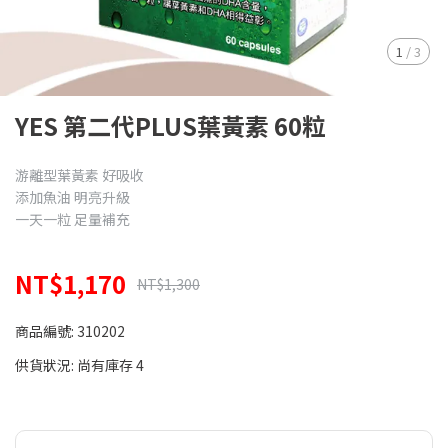
1
/
3
YES 第二代PLUS葉黃素 60粒
游離型葉黃素 好吸收
添加魚油 明亮升級
一天一粒 足量補充
NT$1,170
NT$1,300
商品編號:
310202
供貨狀況:
尚有庫存 4