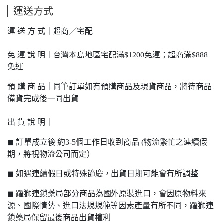
運送方式
運 送 方 式｜超商／宅配
免 運 說 明｜台灣本島地區宅配滿$1200免運；超商滿$888
免運
預 購 商 品｜同筆訂單如有預購商品及現貨商品，將待商品
備貨完成後一同出貨
出 貨 說 明｜
◼ 訂單成立後 約3-5個工作日收到商品 (物流繁忙之連續假
期，將視物流公司而定）
◼ 如遇連續假日或特殊節慶，出貨日期可能會有所調整
◼ 躍獅連鎖藥局部分商品為國外原裝進口，會因原物料來
源、國際情勢、進口法規規範等因素產量有所不同，躍獅連
鎖藥局保留最後商品出貨權利