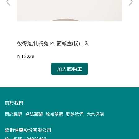
彼得兔/比得兔 PU面紙盒(粉) 1入
彼
NT$238
NT
加入購物車
關於我們
關於躍獅
盛弘醫藥
敏盛醫療
聯絡我們
大宗採購
躍獅健康股份有限公司
統一編號：24868488