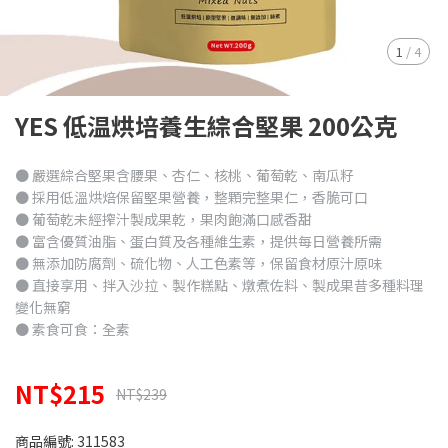
1
/
4
YES 低温烘培養生綜合堅果 200公克
● 嚴選綜合堅果含腰果、杏仁、核桃、葡萄乾、南瓜籽
● 採用低溫烘焙保留堅果營養，整顆完整果仁，香脆可口
● 葡萄乾未經搾汁製成果乾，果肉飽滿口感香甜
● 富含優質油脂、蛋白質及各種維生素，提供每日營養所需
● 無添加防腐劑、硫化物、人工色素等，保留食材原汁原味
● 直接享用、拌入沙拉、製作糕點、燉煮佐料、製成果昔多種料理
變化無窮
● 素食可食：全素
NT$215
NT$239
商品編號:
311583