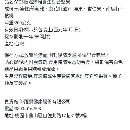
品名:YES低温烘培養生綜合堅果
成份:葡萄乾(葡萄乾、葵花籽油)、腰果、杏仁果、南瓜籽、
核桃
淨重:200公克
有效日期:標示於包装上(西元年.月.日)
保存期限:一年(未開封)
產地:台灣
保存方式:放置陰涼處,開封後請冷藏,並儘早食完畢。
貼心提醒:內附脫氧劑,食用時請留意勿吞食。果乾偶有白色
結晶果霜為果糖釋放現象。
生產製程廠房,其設備或生產管線有處理其它堅果類、種子
類及其製品。
負責廠商:躍獅健康股份有限公司
電話:0800-016-598
地址:桃園市龜山區自強北路17巷31號2樓