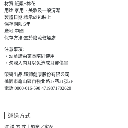
材質:紙漿+棉花
用途:家用、美妝及一般清潔
製造日期:標示於包裝上
保存期限:5年
產地:中國
保存方法:置於陰涼乾燥處
注意事項:
・幼童請由家長陪同使用
・勿深入内耳以免造成耳部傷害
榮譽出品:躍獅健康股份有限公司
桃園市龜山區自強北路17巷31號2F
電話:0800-016-598 4719871702628
運送方式
運 送 方 式｜超商／宅配