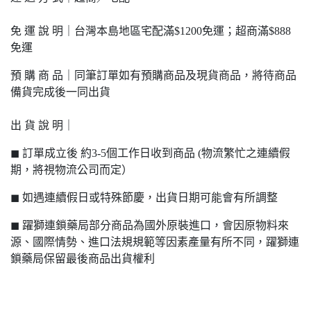
免 運 說 明｜台灣本島地區宅配滿$1200免運；超商滿$888
免運
預 購 商 品｜同筆訂單如有預購商品及現貨商品，將待商品
備貨完成後一同出貨
出 貨 說 明｜
◼ 訂單成立後 約3-5個工作日收到商品 (物流繁忙之連續假
期，將視物流公司而定）
◼ 如遇連續假日或特殊節慶，出貨日期可能會有所調整
◼ 躍獅連鎖藥局部分商品為國外原裝進口，會因原物料來
源、國際情勢、進口法規規範等因素產量有所不同，躍獅連
鎖藥局保留最後商品出貨權利