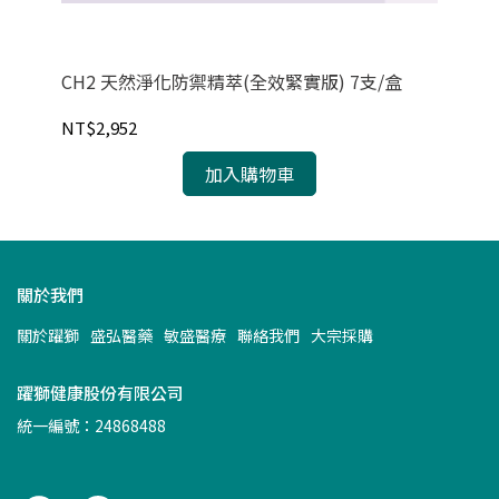
CH2 天然淨化防禦精萃(全效緊實版) 7支/盒
【紐
6H
NT$2,952
NT
加入購物車
關於我們
關於躍獅
盛弘醫藥
敏盛醫療
聯絡我們
大宗採購
躍獅健康股份有限公司
統一編號：24868488