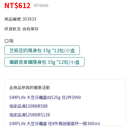
NT$612
NT$680
商品編號:
303933
供貨狀況:
尚有庫存
口味
芝麻豆奶隨身包 35g *12包/小盒
鐵觀音拿鐵隨身包 35g *12包/小盒
此商品參與的優惠活動
SIMPLife 大豆分離蛋白525g 任2件$990
指定品滿$2088折$88
指定品滿$2588折$128
SIMPLife 大豆分離蛋 任4件再送搖搖杯一個 600ml