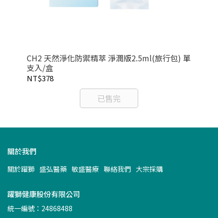
液
CH2 天然淨化防禦精萃 淨潤版2.5ml(旅行包) 單
C
支入/盒
NT$378
NT
已售完
關於我們
關於躍獅
盛弘醫藥
敏盛醫療
聯絡我們
大宗採購
躍獅健康股份有限公司
統一編號：24868488