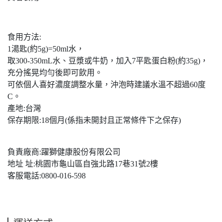
食用方法:
1湯匙(約5g)=50ml水，
取300-350mL水、豆漿或牛奶，加入7平匙蛋白粉(約35g)，
充分搖晃均勻後即可飲用。
可依個人喜好濃度調整水量，沖泡時建議水溫不超過60度
C。
產地:台灣
保存期限:18個月(係指未開封且正常條件下之保存)
負責廠商:躍獅健康股份有限公司
地址 址:桃園市龜山區自強北路17巷31號2樓
客服電話:0800-016-598