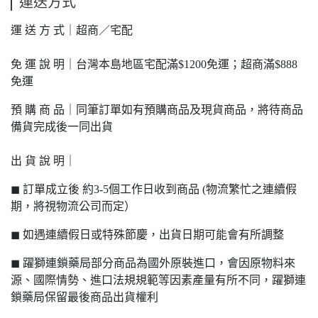
運送方式
運 送 方 式｜超商／宅配
免 運 說 明｜台灣本島地區宅配滿$1200免運；超商滿$888
免運
預 購 商 品｜同筆訂單如有預購商品及現貨商品，將待商品
備貨完成後一同出貨
出 貨 說 明｜
◼ 訂單成立後 約3-5個工作日收到商品 (物流繁忙之連續假
期，將視物流公司而定）
◼ 如遇連續假日或特殊節慶，出貨日期可能會有所調整
◼ 躍獅連鎖藥局部分商品為國外原裝進口，會因原物料來
源、國際情勢、進口法規規範等因素產量有所不同，躍獅連
鎖藥局保留最後商品出貨權利