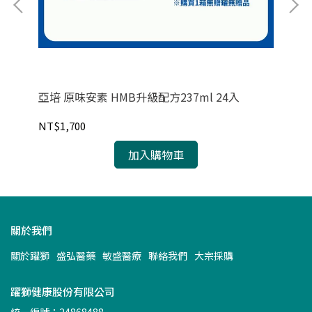
亞培 原味安素 HMB升級配方237ml 24入
C
NT$1,700
NT
加入購物車
關於我們
關於躍獅
盛弘醫藥
敏盛醫療
聯絡我們
大宗採購
躍獅健康股份有限公司