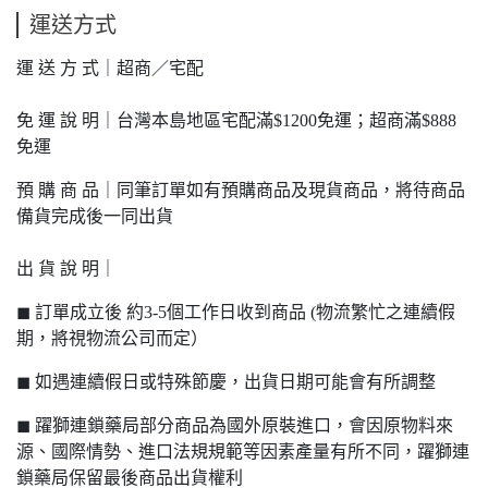
運送方式
運 送 方 式｜超商／宅配
免 運 說 明｜台灣本島地區宅配滿$1200免運；超商滿$888
免運
預 購 商 品｜同筆訂單如有預購商品及現貨商品，將待商品
備貨完成後一同出貨
出 貨 說 明｜
◼ 訂單成立後 約3-5個工作日收到商品 (物流繁忙之連續假
期，將視物流公司而定）
◼ 如遇連續假日或特殊節慶，出貨日期可能會有所調整
◼ 躍獅連鎖藥局部分商品為國外原裝進口，會因原物料來
源、國際情勢、進口法規規範等因素產量有所不同，躍獅連
鎖藥局保留最後商品出貨權利