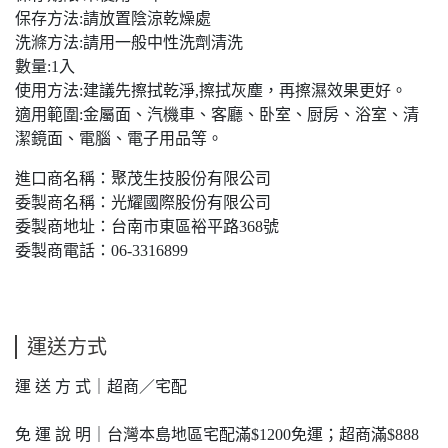
保存方法:請放置陰涼乾燥處
洗滌方法:請用一般中性洗劑清洗
數量:1入
使用方法:建議先擦拭乾淨,擦拭灰塵，再擦濕效果更好。
適用範圍:金屬面、汽機車、客廳、卧室、厨房、浴室、清
潔鏡面、電腦、電子用品等。
進口商名稱：聚茂生技股份有限公司
委製商名稱：光耀國際股份有限公司
委製商地址：台南市東區裕平路368號
委製商電話：06-3316899
運送方式
運 送 方 式｜超商／宅配
免 運 說 明｜台灣本島地區宅配滿$1200免運；超商滿$888