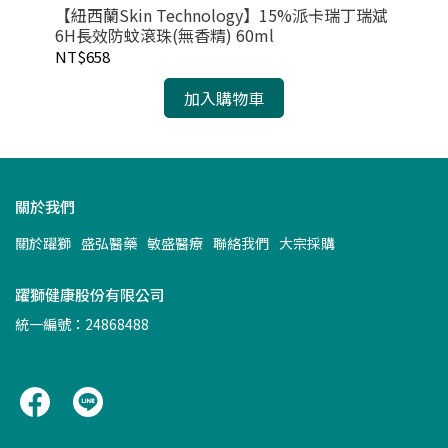
【紐西蘭Skin Technology】15%派卡瑞丁瑞斌
BO
6H長效防蚊滾珠(無香精) 60ml
NT$658
NT
加入購物車
關於我們
關於躍獅
盛弘醫藥
敏盛醫療
聯絡我們
大宗採購
躍獅健康股份有限公司
統一編號：24868488