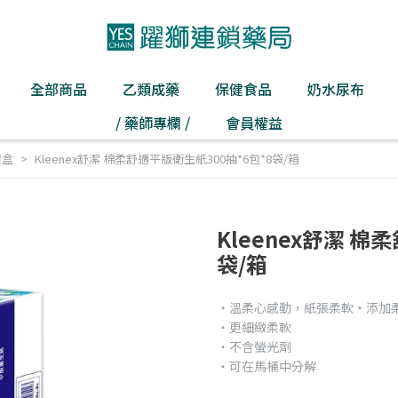
全部商品
乙類成藥
保健食品
奶水尿布
/ 藥師專欄 /
會員權益
禮盒
Kleenex舒潔 棉柔舒適平版衛生紙300抽*6包*8袋/箱
Kleenex舒潔 棉
袋/箱
‧溫柔心感動，紙張柔軟‧添加
‧更細緻柔軟
‧不含螢光劑
‧可在馬桶中分解