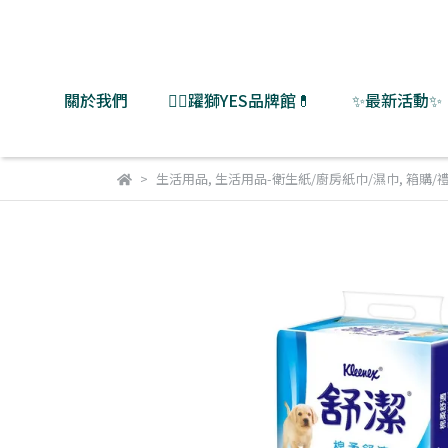
關於我們
👨‍⚕️躍獅YES品牌館💊
✨最新活動✨
生活用品
,
生活用品-衛生紙/廚房紙巾/濕巾
,
箱購/