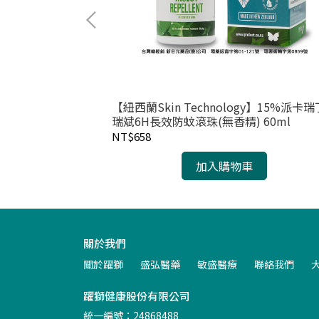
-薄透型60入/盒
【紐西蘭Skin Technology】15%派卡瑞
瑞斌6H長效防蚊滾珠(無香精) 60ml
NT$658
加入購物車
關於我們
關於躍獅
盛弘醫藥
敏盛醫療
聯絡我們
躍獅健康股份有限公司
統一編號：24868488