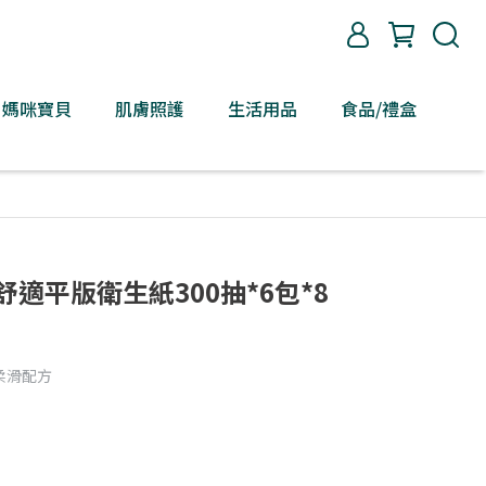
媽咪寶貝
肌膚照護
生活用品
食品/禮盒
柔舒適平版衛生紙300抽*6包*8
柔滑配方