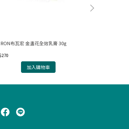
IRON布瓦宏 金盞花全效乳膏 30g
MAYSKIN優若
$270
NT$219
加入購物車