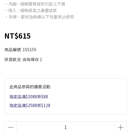
‧內服 - 緩解腸胃道所引起之不適
‧吸入 - 緩解感冒之鼻塞症狀
‧孕婦、嬰兒及兩歲以下兒童禁止使用
NT$615
商品編號:
155155
供貨狀況:
尚有庫存 1
此商品參與的優惠活動
指定品滿$2088折$88
指定品滿$2588折$128