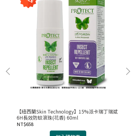
【紐西蘭Skin Technology】15%派卡瑞丁瑞斌
【紐
6H長效防蚊滾珠(花香) 60ml
6H
NT$658
NT