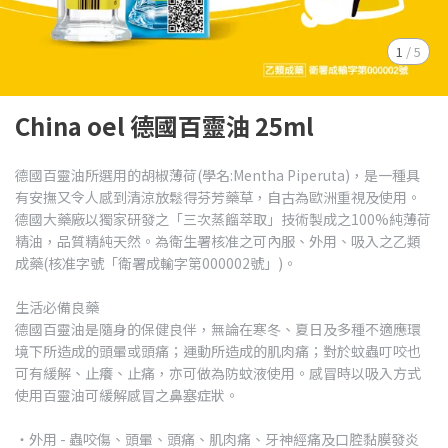
1
/
5
China oel 德國百靈油 25ml
德國百靈油所選用的胡椒薄荷(學名:Mentha Piperuta)，是一種具
有安撫又令人感到清涼放鬆得芬芳藥草，自古為歐洲重視及使用。
德國大藥廠以獨家研發之「三次蒸餾萃取」技術製成之100%純薄荷
精油，品質精純天然。為衛生署核准之可內服、外用、吸入之乙類
成藥(核准字號「衛署成輸字第000002號」)。
生活必備良藥
德國百靈油是隨身的保健良伴，無論在寒冬、夏日及多種不適應環
境下所造成的頭暈或頭痛；運動所造成的肌肉痛；對於蚊蟲叮咬也
可有緩解、止癢、止痛，亦可做為防蚊液使用。感冒時以吸入方式
使用百靈油可緩解感冒之鼻塞症狀。
‧外用 - 蟲咬傷、頭暈、頭痛、肌肉痛、牙神經痛及口腔黏膜發炎