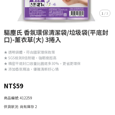
1
/
3
驅塵氏 香氛環保清潔袋/垃圾袋(平底封
口)-薰衣草(大) 3捲入
★ 透明袋體，符合國家環保政策
★ SGS檢測8倍耐破，強韌度超高
★ 精密平底封口容量比圓底多30%，更省更環保
★ 添加香氛精油，優雅清新好心情
NT$59
商品編號:
412259
供貨狀況:
尚有庫存 2