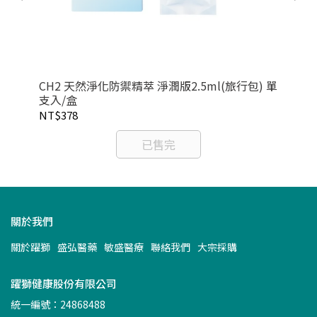
CH2 天然淨化防禦精萃 淨潤版2.5ml(旅行包) 單
【紐
支入/盒
6H
NT$378
NT
已售完
關於我們
關於躍獅
盛弘醫藥
敏盛醫療
聯絡我們
大宗採購
躍獅健康股份有限公司
統一編號：24868488