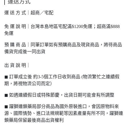
運送方式
運 送 方 式｜超商／宅配
免 運 說 明｜台灣本島地區宅配滿$1200免運；超商滿$888
免運
預 購 商 品｜同筆訂單如有預購商品及現貨商品，將待商品
備貨完成後一同出貨
出 貨 說 明｜
◼ 訂單成立後 約3-5個工作日收到商品 (物流繁忙之連續假
期，將視物流公司而定）
◼ 如遇連續假日或特殊節慶，出貨日期可能會有所調整
◼ 躍獅連鎖藥局部分商品為國外原裝進口，會因原物料來
源、國際情勢、進口法規規範等因素產量有所不同，躍獅連
鎖藥局保留最後商品出貨權利