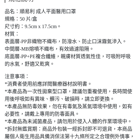
品名：順易利 成人平面醫用口罩
規格：50 片/盒
尺寸約：9.5cm x 17.5cm。
材質：
表面層-PP非織物不織布，防潑水、防止口沫霧氣滲入。
中間層-MB熔噴不織布，有效過濾阻隔。
底面層-PP+PE複合纖維，親膚材質透氣性佳，可吸附呼吸
的水氣，舒適又乾爽。
注意事項：
*消費者使用前應詳閱醫療器材說明書。
*本產品為一次性拋棄型口罩，建議勿重複使用，長時間使
用後呼吸如有異味、髒污、破損時，請立即更換。
*本產品無防毒效果，勿在有毒氣及蒸氣環境中使用，如有
必要性，請戴上專用的防毒面具。
*本產品為未滅菌產品，請勿用於侵入人體的作業環境中。
*拆封無鑑賞期：商品外包裝一經拆封即不可退貨，本商品
屬個人衛生用品具備消保法第十九條所定之合理例外情事，