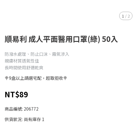
1
/
2
順易利 成人平面醫用口罩(綠) 50入
防潑水處理、防止口沫、霧氣滲入
親膚材質透氣性佳
長時間使用舒適乾爽
🍭9盒以上請選宅配，超取拒收🍭
NT$89
商品編號:
206772
供貨狀況:
尚有庫存 1