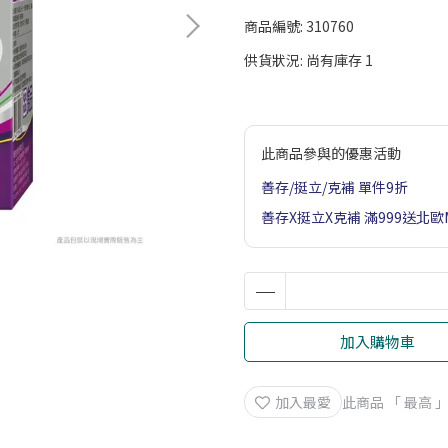
商品編號:
310760
供貨狀況:
尚有庫存 1
此商品參與的優惠活動
善存/挺立/克補 單件9折
善存X挺立X克補 滿999送北
加入購物車
加入最愛
此商品 「 最高