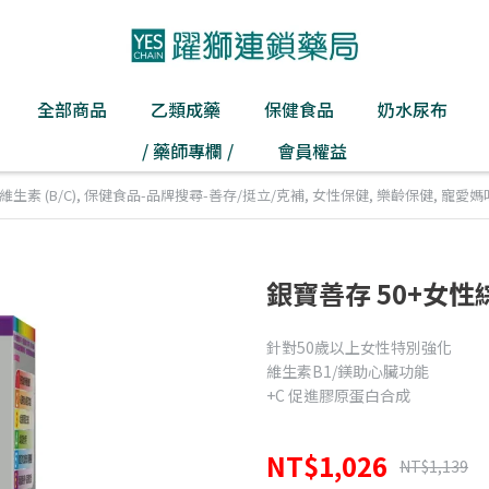
全部商品
乙類成藥
保健食品
奶水尿布
/ 藥師專欄 /
會員權益
生素 (B/C)
,
保健食品-品牌搜尋-善存/挺立/克補
,
女性保健
,
樂齡保健
,
寵愛媽
銀寶善存 50+女性
針對50歲以上女性特別強化
維生素B1/鎂助心臟功能
+C 促進膠原蛋白合成
NT$1,026
NT$1,139