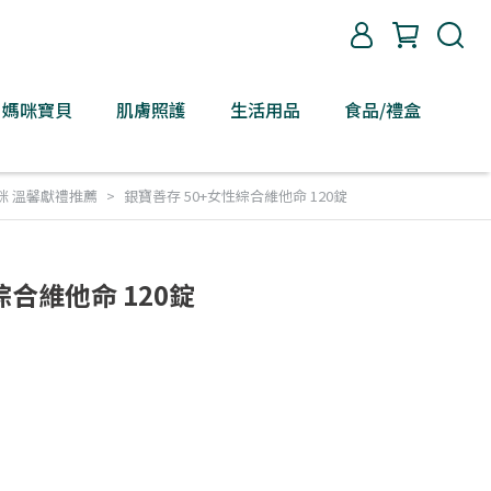
媽咪寶貝
肌膚照護
生活用品
食品/禮盒
咪 溫馨獻禮推薦
銀寶善存 50+女性綜合維他命 120錠
綜合維他命 120錠