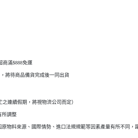
超商滿$888免運
品，將待商品備貨完成後一同出貨
流繁忙之連續假期，將視物流公司而定）
有所調整
會因原物料來源、國際情勢、進口法規規範等因素產量有所不同，