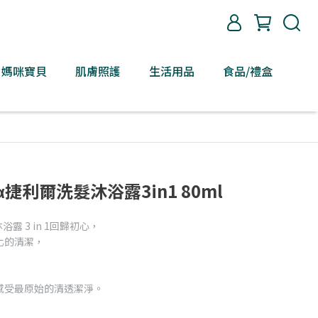
媽咪寶貝
肌膚照護
生活用品
食品/禮盒
5α捷利爾洗髮沐浴露3in1 80ml
浴露 3 in 1回歸初心，
化的清潔，
感受最原始的清透潔淨。