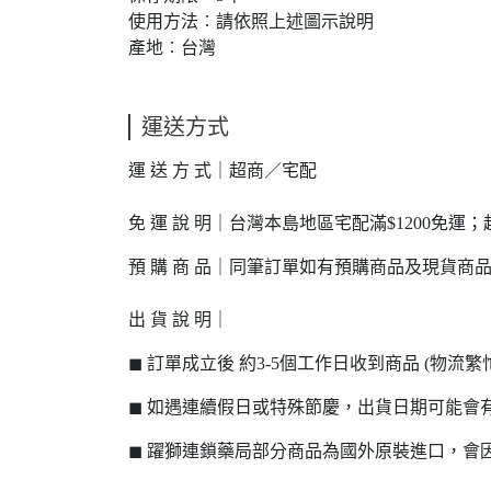
使用方法︰請依照上述圖示說明
產地︰台灣
運送方式
運 送 方 式｜超商／宅配
免 運 說 明｜台灣本島地區宅配滿$1200免運；
預 購 商 品｜同筆訂單如有預購商品及現貨商
出 貨 說 明｜
◼ 訂單成立後 約3-5個工作日收到商品 (物
◼ 如遇連續假日或特殊節慶，出貨日期可能會
◼ 躍獅連鎖藥局部分商品為國外原裝進口，