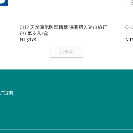
CH2 天然淨化防禦精萃 淨潤版2.5ml(旅行
CH
包) 單支入/盒
NT$378
NT
已售完
大宗採購