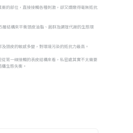
其衝的部位，直接接觸各種刺激，卻又嬌嫩得毫無抵抗
15層結構來平衡頭皮油脂、菌群及調理代謝的生態環
部及頭皮的敏感多變，對環境污染的抵抗力最高。
但從第一線接觸的表皮結構來看，私密處其實不太需要
菌欉生態失衡。