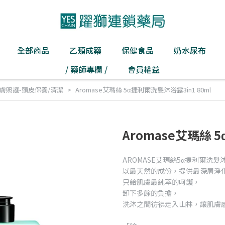
全部商品
乙類成藥
保健食品
奶水尿布
/ 藥師專欄 /
會員權益
膚照護-頭皮保養/清潔
Aromase艾瑪絲 5α捷利爾洗髮沐浴露3in1 80ml
Aromase艾瑪絲 
AROMASE艾瑪絲5α捷利爾洗髮沐
以最天然的成份，提供最深層淨
只給肌膚最純萃的呵護，
卸下多餘的負擔，
洗沐之間彷彿走入山林，讓肌膚