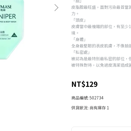
「臉」
皮脂腺最旺盛，面對污染最首當
力。
「頭皮」
皮膚當中最複雜的部位，有至少
境。
「身體」
全身最堅韌的表皮肌膚，不像臉
「私密處」
被認為是最特別最私密的部位，
被特殊對待，以免過度清潔造成
NT$129
商品編號:
502734
供貨狀況:
尚有庫存 1