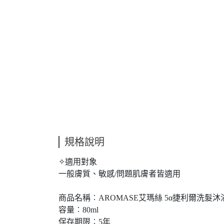
規格說明
✧適用對象
一般膚質、敏感/問題肌膚者皆適用
商品名稱︰AROMASE艾瑪絲 5α捷利爾洗髮沐浴
容量︰80ml
保存期限︰5年