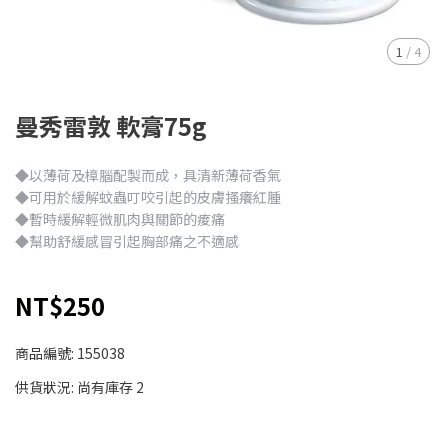
1
/
4
曼秀雷敦 軟膏75g
◆以薄荷及樟腦配製而成，具清新薄荷香氣
◆可用於緩解蚊蟲叮咬引起的皮膚搔癢紅腫
◆暫時緩解輕微肌肉與關節的痠痛
◆幫助舒緩感冒引起胸部痛之不適感
NT$250
商品編號:
155038
供貨狀況:
尚有庫存 2