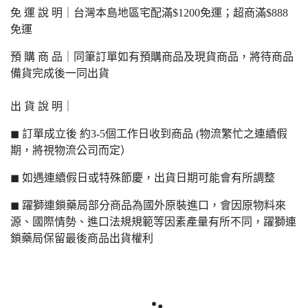
免 運 說 明｜台灣本島地區宅配滿$1200免運；超商滿$888
免運
預 購 商 品｜同筆訂單如有預購商品及現貨商品，將待商品
備貨完成後一同出貨
出 貨 說 明｜
◼ 訂單成立後 約3-5個工作日收到商品 (物流繁忙之連續假
期，將視物流公司而定）
◼ 如遇連續假日或特殊節慶，出貨日期可能會有所調整
◼ 躍獅連鎖藥局部分商品為國外原裝進口，會因原物料來
源、國際情勢、進口法規規範等因素產量有所不同，躍獅連
鎖藥局保留最後商品出貨權利