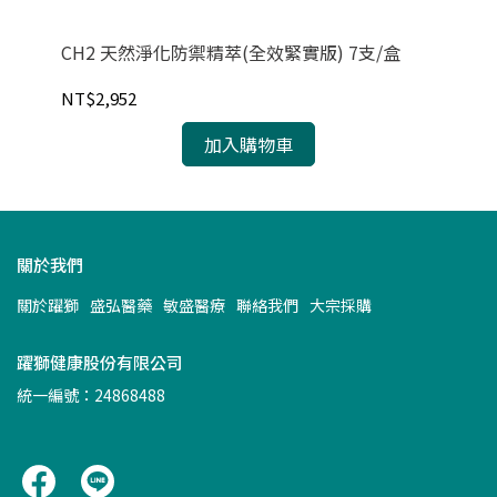
液
CH2 天然淨化防禦精萃(全效緊實版) 7支/盒
【紐
6H
NT$2,952
NT
加入購物車
關於我們
關於躍獅
盛弘醫藥
敏盛醫療
聯絡我們
大宗採購
躍獅健康股份有限公司
統一編號：24868488