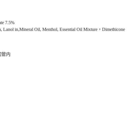
te 7.5%
anol in,Mineral Oil, Menthol, Essential Oil Mixture，Dimethicone
回管内