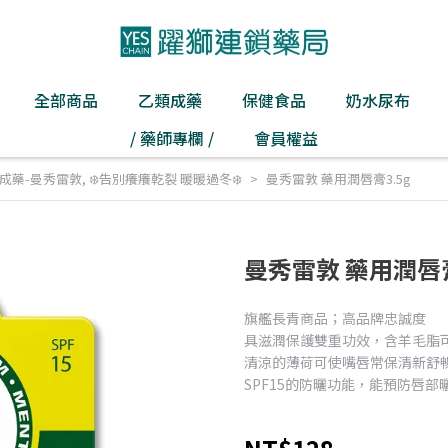
全部商品
乙類成藥
保健食品
奶水尿布
/ 藥師專欄 /
會員權益
成藥-曼秀雷敦
,
❄️告別癢癢乾裂 暖暖過冬❄️
曼秀雷敦 藥用潤唇膏3.5g
曼秀雷敦 藥用潤唇膏
旗艦長青商品；高品牌忠誠度
具滋潤保護雙重功效，含羊毛脂
清涼的薄荷可使嘴唇常保清新舒
SPF15的防曬功能，能預防唇