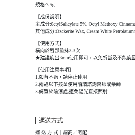
規格:3.5g
【成份說明】
主成分:0ctylSalicylate 5%, Octyl Methoxy Cinnama
其他成分:Ozckerite Wax, Cream White Petrolatumn, L
【使用方式】
橫向於唇部塗抹2-3次
★建議旋出3mm使用即可，以免折斷及不能旋
【使用注意事項】
1.如有不適，請停止使用
2.兩歲以下孩童使用前請諮詢醫師或藥師
3.請置於陰涼處,避免陽光直接照射
運送方式
運 送 方 式｜超商／宅配