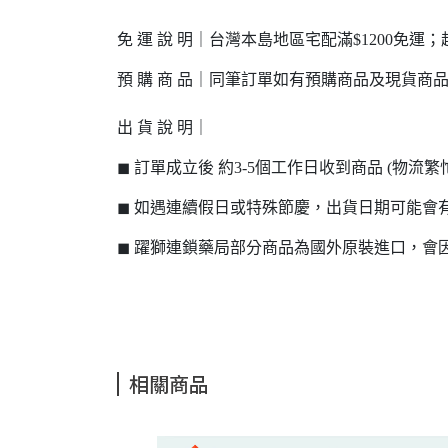
免 運 說 明｜台灣本島地區宅配滿$1200免運；
預 購 商 品｜同筆訂單如有預購商品及現貨商
出 貨 說 明｜
◼ 訂單成立後 約3-5個工作日收到商品 (物
◼ 如遇連續假日或特殊節慶，出貨日期可能會
◼ 躍獅連鎖藥局部分商品為國外原裝進口，
相關商品