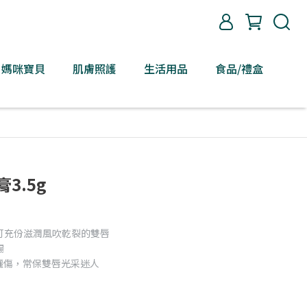
媽咪寶貝
肌膚照護
生活用品
食品/禮盒
3.5g
可充份滋潤風吹乾裂的雙唇
暢
部曬傷，常保雙唇光采迷人