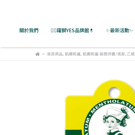
關於我們
👨‍⚕️躍獅YES品牌館💊
✨最新活動✨
首頁商品
,
肌膚照護
,
肌膚照護-臉唇保養/清潔
,
乙類