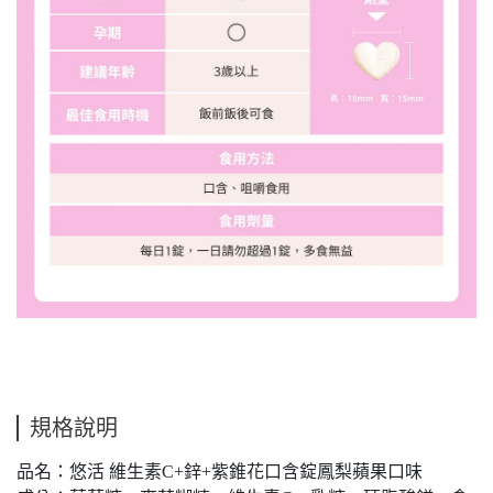
規格說明
品名：悠活 維生素C+鋅+紫錐花口含錠鳳梨蘋果口味