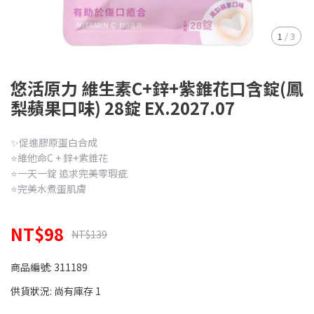
1
/
3
悠活原力 維生素C+鋅+紫錐花口含錠(鳳
梨蘋果口味) 28錠 EX.2027.07
✨促進膠原蛋白合成
⭐️維他命C + 鋅+紫錐花
⭐️一天一錠 追求完美零瑕疵
⭐️完美水煮蛋肌膚
NT$98
NT$139
商品編號:
311189
供貨狀況:
尚有庫存 1