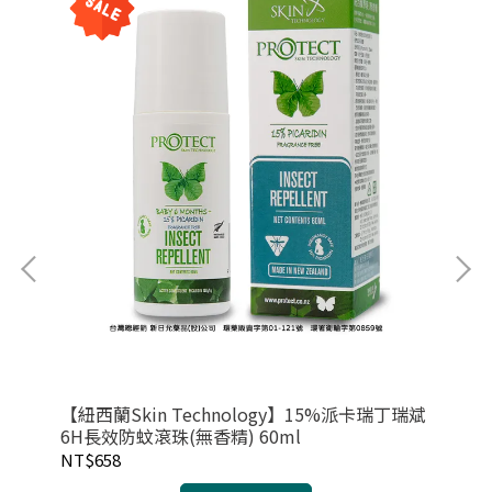
【紐西蘭Skin Technology】15%派卡瑞丁瑞斌
小
6H長效防蚊滾珠(無香精) 60ml
NT$658
NT