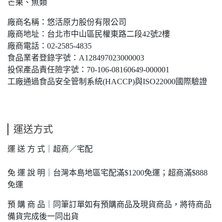
芒果、魚類
廠商名稱：悠活原力股份有限公司
廠商地址：台北市中山區民權東路二段42號2樓
廠商電話：02-2585-4835
食品業者登錄字號：A128497023000003
投保產品責任險字號：70-106-08160649-000001
工廠通過食品安全管制系統(HACCP)與ISO22000國際驗證
運送方式
運 送 方 式｜超商／宅配
免 運 說 明｜台灣本島地區宅配滿$1200免運；超商滿$888
免運
預 購 商 品｜同筆訂單如有預購商品及現貨商品，將待商品
備貨完成後一同出貨