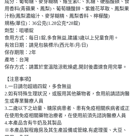
成分：葡萄糖、麥芽糊精、維生素C、乳糖、硬脂酸鎂、食
用香料(青蘋果、鳳梨)、葡萄糖酸鋅、紫錐花萃取、鳳梨果
汁粉(鳳梨濃縮汁、麥芽糊精、鳳梨香料、檸檬酸)
規格(單位)：36公克(1.28公克*28錠)
劑型：咀嚼錠
食用方式：每日1錠,多食無益,建議3歲以上兒童食用。
有效日期：請見包裝標示(西元年/月/日)
保存期限：2年
產地：台灣
保存方式：請置於室溫陰涼乾燥處,開封後盡速食用完畢。
【注意事項】
1.一日請勿超過四錠，多食無益
2.如有特殊生理狀況，或服用其他藥物者，食用前請諮詢醫
生或專業醫療人員
3.二歲以下之幼童、糖尿病患者、患有免疫相關疾病者或正
在使用免疫相關藥物治療者，在使用前須先諮詢醫療人員
4.本產品含有牛奶及其製品
※本產品製程廠房及其生產設備或管線,有處理蛋、大豆、