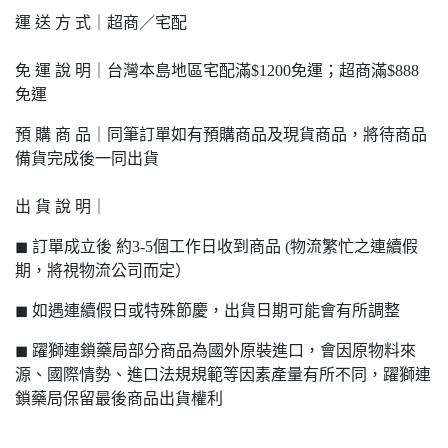
運 送 方 式｜超商／宅配
免 運 說 明｜台灣本島地區宅配滿$1200免運；超商滿$888
免運
預 購 商 品｜同筆訂單如有預購商品及現貨商品，將待商品
備貨完成後一同出貨
出 貨 說 明｜
◼ 訂單成立後 約3-5個工作日收到商品 (物流繁忙之連續假
期，將視物流公司而定）
◼ 如遇連續假日或特殊節慶，出貨日期可能會有所調整
◼ 躍獅連鎖藥局部分商品為國外原裝進口，會因原物料來
源、國際情勢、進口法規規範等因素產量有所不同，躍獅連
鎖藥局保留最後商品出貨權利