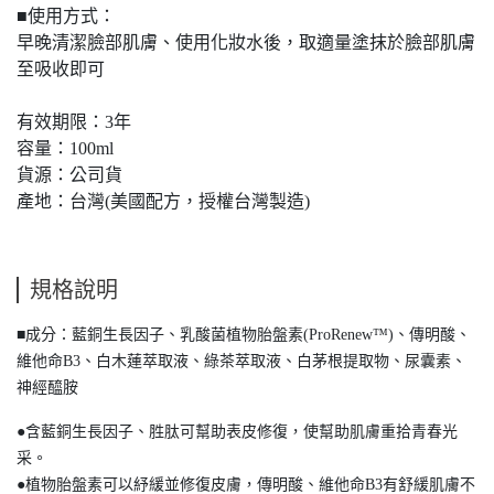
■使用方式：
早晚清潔臉部肌膚、使用化妝水後，取適量塗抹於臉部肌膚
至吸收即可
有效期限：3年
容量：100ml
貨源：公司貨
產地：台灣(美國配方，授權台灣製造)
規格說明
■成分：藍銅生長因子、乳酸菌植物胎盤素(ProRenew™)、傳明酸、
維他命B3、白木蓮萃取液、綠茶萃取液、白茅根提取物、尿囊素、
神經醯胺
●含藍銅生長因子、胜肽可幫助表皮修復，使幫助肌膚重拾青春光
采。
●植物胎盤素可以紓緩並修復皮膚，傳明酸、維他命B3有舒緩肌膚不