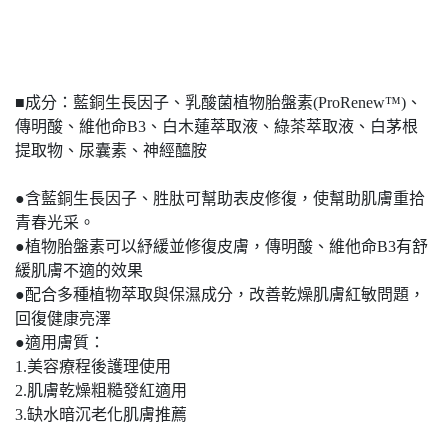
■成分：藍銅生長因子、乳酸菌植物胎盤素(ProRenew™)、
傳明酸、維他命B3、白木蓮萃取液、綠茶萃取液、白茅根
提取物、尿囊素、神經醯胺
●含藍銅生長因子、胜肽可幫助表皮修復，使幫助肌膚重拾
青春光采。
●植物胎盤素可以紓緩並修復皮膚，傳明酸、維他命B3有舒
緩肌膚不適的效果
●配合多種植物萃取與保濕成分，改善乾燥肌膚紅敏問題，
回復健康亮澤
●適用膚質：
1.美容療程後護理使用
2.肌膚乾燥粗糙發紅適用
3.缺水暗沉老化肌膚推薦