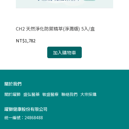
CH2 天然淨化防禦精萃(淨潤版) 5入/盒
【紐
6H
NT$1,782
NT
加入購物車
關於我們
關於躍獅
盛弘醫藥
敏盛醫療
聯絡我們
大宗採購
躍獅健康股份有限公司
統一編號：24868488