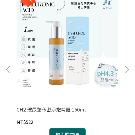
CH2 玻尿酸私密淨嫩精露 150ml
Eg
NT$522
NT
加入購物車