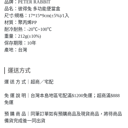
品牌：PETER RABBIT
品名：彼得兔 多功能便當盒
尺寸/規格：17*15*9cm(±5%)/1入
材質：聚丙烯PP
耐冷耐熱：-20℃~100℃
重量：212g(±10%)
保存期限：10年
產地：台灣
運送方式
運 送 方 式｜超商／宅配
免 運 說 明｜台灣本島地區宅配滿$1200免運；超商滿$888
免運
預 購 商 品｜同筆訂單如有預購商品及現貨商品，將待商品
備貨完成後一同出貨