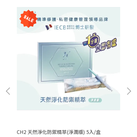
液
CH2 天然淨化防禦精萃(淨潤版) 5入/盒
CH