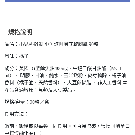
規格說明
品名：小兒利撒爾 小魚球咀嚼式軟膠囊 90粒
風味：橘子
成分：美國TG型鱈魚油400mg、中鏈三酸甘油酯（MCT
oil）、 明膠、甘油、純水、玉米澱粉、麥芽糖醇、橘子油
香料（橘子油、天然香料）、大豆卵磷脂。 非人工香料 本
產品含過敏原：魚類及大豆製品。
規格/容量：90粒／盒
食用方法：
飯前、飯後或與每餐一同食用。可直接咬破，慢慢咀嚼至口
中慢慢融化為止；