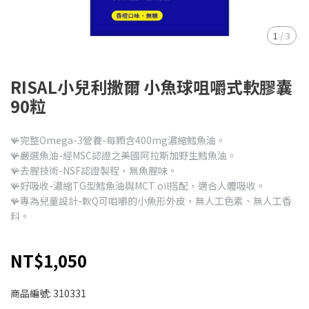
1
/
3
RISAL小兒利撒爾 小魚球咀嚼式軟膠囊
90粒
🪸完整Omega-3營養-每顆含400mg濃縮鱈魚油。
🪸嚴選魚油-經MSC認證之美國阿拉斯加野生鱈魚油。
🪸去腥技術-NSF認證製程，無魚腥味。
🪸好吸收-濃縮TG型鱈魚油與MCT oil搭配，適合人體吸收。
🪸專為兒童設計-軟Q可咀嚼的小魚形外皮，無人工色素、無人工香
料。
NT$1,050
商品編號:
310331