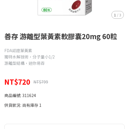
1
/
3
善存 游離型葉黃素軟膠囊20mg 60粒
FDA認證葉黃素
獨特水解技術，分子量小1/2
游離型結構，迷你易吞
NT$720
NT$799
商品編號:
311624
供貨狀況:
尚有庫存 1