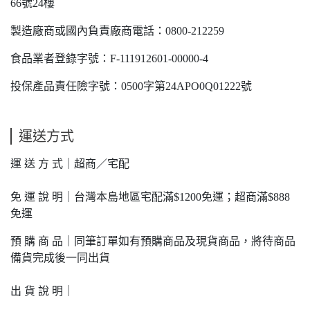
66號24樓
製造廠商或國內負責廠商電話：0800-212259
食品業者登錄字號：F-111912601-00000-4
投保產品責任險字號：0500字第24APO0Q01222號
運送方式
運 送 方 式｜超商／宅配
免 運 說 明｜台灣本島地區宅配滿$1200免運；超商滿$888
免運
預 購 商 品｜同筆訂單如有預購商品及現貨商品，將待商品
備貨完成後一同出貨
出 貨 說 明｜