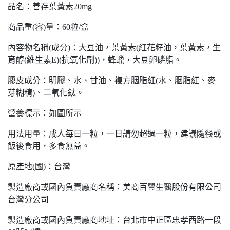
品名：善存葉黃素20mg
商品重(容)量：60粒/盒
內容物名稱(成分)：大豆油，葉黃素(紅花籽油，葉黃素，生
育醇(維生素E)(抗氧化劑))，蜂蠟，大豆卵磷脂。
膠皮成分：明膠、水、甘油、複方胭脂紅(水、胭脂紅、麥
芽糊精)、二氧化鈦。
營養標示：如圖所示
用法用量：成人每日一粒，一日請勿超過一粒，建議隨餐或
飯後食用，多食無益。
原產地(國)：台灣
製造廠商或國內負責廠商名稱：美商百豐生醫股份有限公司
台灣分公司
製造廠商或國內負責廠商地址：台北市中正區忠孝西路一段