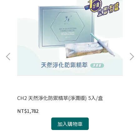
CH2 天然淨化防禦精萃(淨潤版) 5入/盒
【紐
6H
NT$1,782
NT
加入購物車