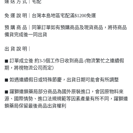
運 送 方 式｜宅配
免 運 說 明｜台灣本島地區宅配滿$1200免運
預 購 商 品｜同筆訂單如有預購商品及現貨商品，將待商品
備貨完成後一同出貨
出 貨 說 明｜
◼ 訂單成立後 約3-5個工作日收到商品 (物流繁忙之連續假
期，將視物流公司而定）
◼ 如遇連續假日或特殊節慶，出貨日期可能會有所調整
◼ 躍獅連鎖藥局部分商品為國外原裝進口，會因原物料來
源、國際情勢、進口法規規範等因素產量有所不同，躍獅連
鎖藥局保留最後商品出貨權利