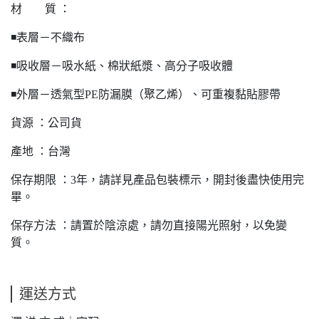
材 質 ：
◾️表層－不織布
◾️吸收層－吸水紙、棉狀紙漿、高分子吸收體
◾️外層－透氣型PE防漏膜（聚乙烯）、可重複黏貼膠帶
貨源 ：公司貨
產地 ：台灣
保存期限 ：3年，請詳見產品包裝標示，開封後盡快使用完
畢。
保存方法 ：請置於陰涼處，請勿直接陽光照射，以免變
質。
運送方式