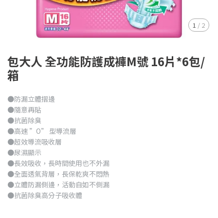
1
/
2
包大人 全功能防護成褲M號 16片*6包/
箱
●防漏立體摺邊
●隨意再貼
●抗菌除臭
●高速 ”O” 型導流層
●超效導流吸收層
●尿濕顯示
●長效吸收，長時間使用也不外漏
●全面透氣背層，長保乾爽不悶熱
●立體防漏側邊，活動自如不側漏
●抗菌除臭高分子吸收體