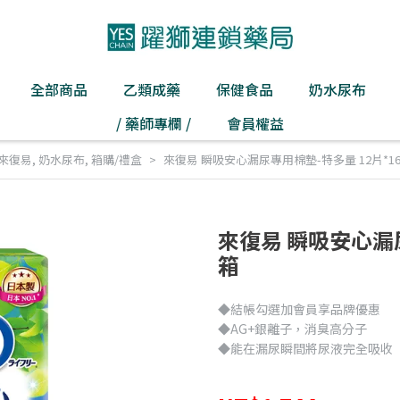
全部商品
乙類成藥
保健食品
奶水尿布
/ 藥師專欄 /
會員權益
-來復易
,
奶水尿布
,
箱購/禮盒
來復易 瞬吸安心漏尿專用棉墊-特多量 12片*16
來復易 瞬吸安心漏尿
箱
◆結帳勾選加會員享品牌優惠
◆AG+銀離子，消臭高分子
◆能在漏尿瞬間將尿液完全吸收