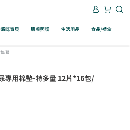
媽咪寶貝
肌膚照護
生活用品
食品/禮盒
包/箱
專用棉墊-特多量 12片*16包/