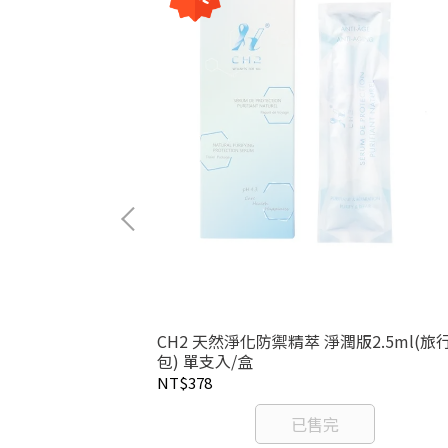
5ml
CH2 天然淨化防禦精萃 淨潤版2.5ml(旅
包) 單支入/盒
NT$378
已售完