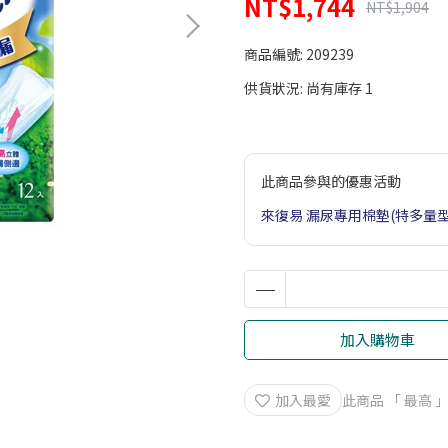
NT$1,744
NT$1,904
商品編號:
209239
供貨狀況:
尚有庫存 1
此商品參與的優惠活動
來復易 漏尿專用棉墊(特多量型)
加入購物車
加入最愛
此商品 「 最高