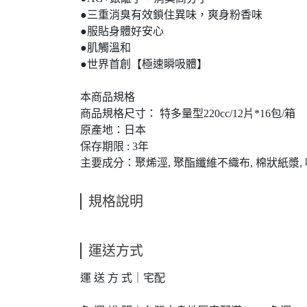
●三重消臭有效鎖住異味，爽身粉香味
●服貼身體好安心
●肌觸溫和
●世界首創【極速瞬吸體】
本商品規格
商品規格尺寸： 特多量型220cc/12片*16包/箱
原產地：日本
保存期限 : 3年
主要成分：聚烯涇, 聚酯纖維不織布, 棉狀紙漿, 
規格說明
運送方式
運 送 方 式｜宅配