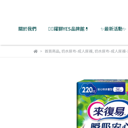
關於我們
👨‍⚕️躍獅YES品牌館💊
✨最新活動✨
首頁商品
,
奶水尿布-成人尿褲
,
奶水尿布-成人尿褲