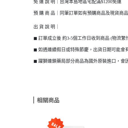
免 運 說 明｜台灣本島地區宅配滿$1200免運
預 購 商 品｜同筆訂單如有預購商品及現貨商
出 貨 說 明｜
◼ 訂單成立後 約3-5個工作日收到商品 (物
◼ 如遇連續假日或特殊節慶，出貨日期可能會
◼ 躍獅連鎖藥局部分商品為國外原裝進口，
相關商品