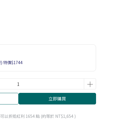
 特價$1744
立即購買
 」可以折抵紅利
1654
點 (約等於
NT$1,654
)