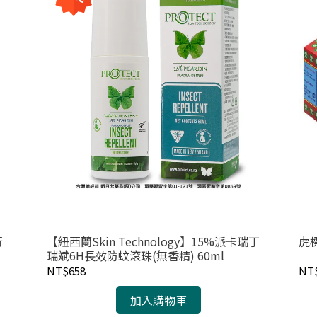
行
【紐西蘭Skin Technology】15%派卡瑞丁
虎標
瑞斌6H長效防蚊滾珠(無香精) 60ml
NT$658
NT
加入購物車