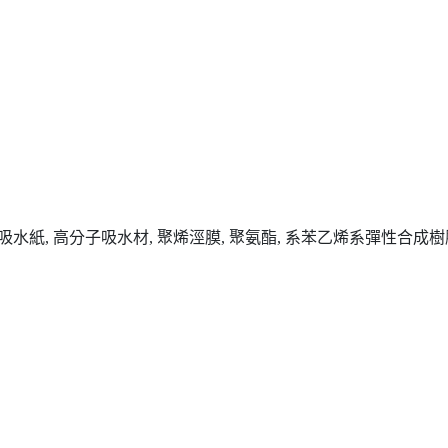
吸水紙, 高分子吸水材, 聚烯涇膜, 聚氨酯, 系苯乙烯系彈性合成樹