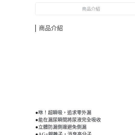
商品介紹
商品介紹
●咻！超瞬吸，追求零外漏
●能在漏尿瞬間將尿液完全吸收
●立體防漏側邊避免側漏
●AG+銀離子，消臭高分子