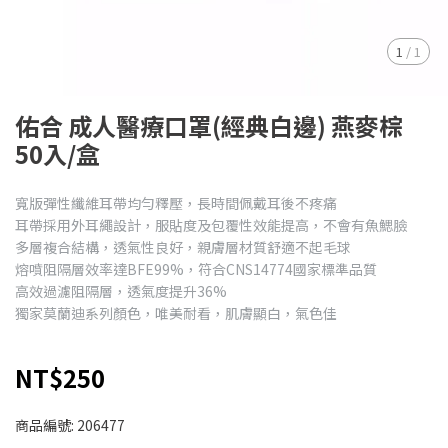
1
/
1
佑合 成人醫療口罩(經典白邊) 燕麥棕
50入/盒
寬版彈性纖維耳帶均勻釋壓，長時間佩戴耳後不疼痛
耳帶採用外耳繩設計，服貼度及包覆性效能提高，不會有魚鰓臉
多層複合結構，透氣性良好，親膚層材質舒適不起毛球
熔噴阻隔層效率達BFE99%，符合CNS14774國家標準品質
高效過濾阻隔層，透氣度提升36%
獨家莫蘭迪系列顏色，唯美耐看，肌膚顯白，氣色佳
NT$250
商品編號:
206477