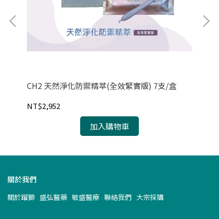
CH2 天然淨化防禦精萃(全效緊實版) 7支/盒
Eg
12
NT$2,952
NT
加入購物車
關於我們
關於躍獅
盛弘醫藥
敏盛醫療
聯絡我們
大宗採購