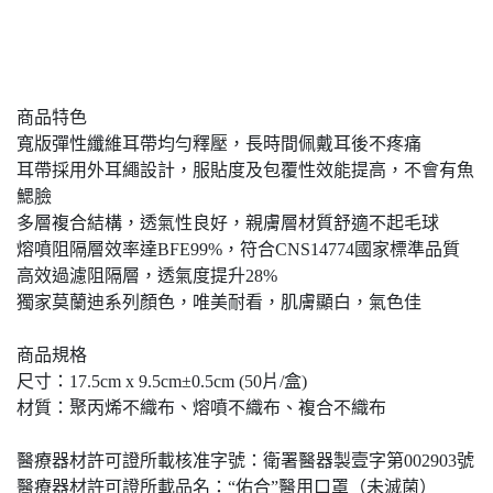
商品特色
寬版彈性纖維耳帶均勻釋壓，長時間佩戴耳後不疼痛
耳帶採用外耳繩設計，服貼度及包覆性效能提高，不會有魚
鰓臉
多層複合結構，透氣性良好，親膚層材質舒適不起毛球
熔噴阻隔層效率達BFE99%，符合CNS14774國家標準品質
高效過濾阻隔層，透氣度提升28%
獨家莫蘭迪系列顏色，唯美耐看，肌膚顯白，氣色佳
商品規格
尺寸：17.5cm x 9.5cm±0.5cm (50片/盒)
材質：聚丙烯不織布、熔噴不織布、複合不織布
醫療器材許可證所載核准字號：衛署醫器製壹字第002903號
醫療器材許可證所載品名：“佑合”醫用口罩（未滅菌）