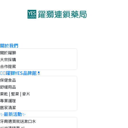
關於我們
關於躍獅
大宗採購
合作提案
👨‍⚕️躍獅YES品牌館💊
保健食品
舒緩用品
果乾 | 堅果 | 麥片
專業護理
居家清潔
✨最新活動✨
牙周適買就送漱口水