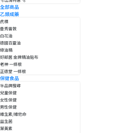
🫧出清特惠 🫧
全部商品
乙類成藥
虎標
曼秀雷敦
白花油
德國百靈油
綠油精
好鄰居 金牌精油貼布
老神 一條根
正德堂 一條根
保健食品
🎯品牌搜尋
兒童保健
女性保健
男性保健
維生素/維他命
益生菌
葉黃素