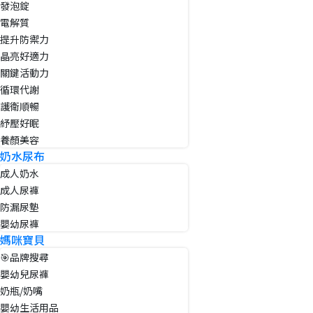
發泡錠
電解質
提升防禦力
晶亮好適力
關鍵活動力
循環代謝
護衛順暢
紓壓好眠
養顏美容
奶水尿布
成人奶水
成人尿褲
防漏尿墊
嬰幼尿褲
媽咪寶貝
🎯品牌搜尋
嬰幼兒尿褲
奶瓶/奶嘴
嬰幼生活用品