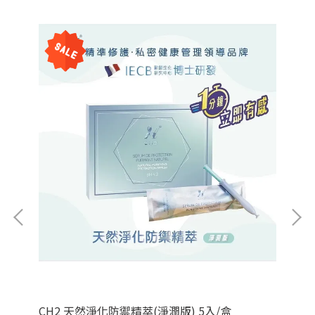
CH2 天然淨化防禦精萃(淨潤版) 5入/盒
C