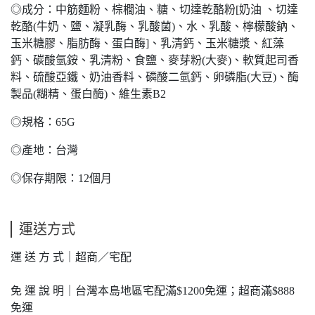
◎成分：中筋麵粉、棕櫚油、糖、切達乾酪粉[奶油 、切達
乾酪(牛奶、鹽、凝乳酶、乳酸菌)、水、乳酸、檸檬酸鈉、
玉米糖膠、脂肪酶、蛋白酶]、乳清鈣、玉米糖漿、紅藻
鈣、碳酸氫銨、乳清粉、食鹽、麥芽粉(大麥)、軟質起司香
料、硫酸亞鐵、奶油香料、磷酸二氫鈣、卵磷脂(大豆)、酶
製品(糊精、蛋白酶)、維生素B2
◎規格：65G
◎產地：台灣
◎保存期限：12個月
運送方式
運 送 方 式｜超商／宅配
免 運 說 明｜台灣本島地區宅配滿$1200免運；超商滿$888
免運