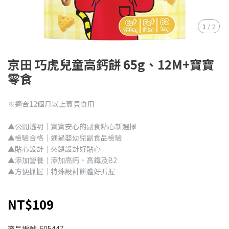
1
/
2
京田 巧虎兒童高鈣餅 65g、12M+寶寶
零食
※適合12個月以上寶貝食用
▲公開透明｜寶寶安心的副食點心新選擇
▲檢驗合格｜通過嬰幼兒副食品檢驗
▲貼心設計｜夾鏈設計好貼心
▲添加營養｜添加高鈣、高鐵及B2
▲方便抓握｜特殊設計餅體好抓握
NT$109
商品編號:
605447