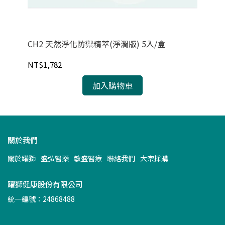
CH2 天然淨化防禦精萃(淨潤版) 5入/盒
C
NT$1,782
NT
加入購物車
關於我們
關於躍獅
盛弘醫藥
敏盛醫療
聯絡我們
大宗採購
躍獅健康股份有限公司
統一編號：24868488