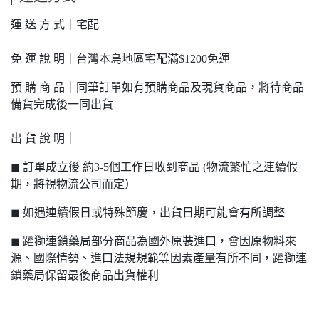
運 送 方 式｜宅配
免 運 說 明｜台灣本島地區宅配滿$1200免運
預 購 商 品｜同筆訂單如有預購商品及現貨商品，將待商品
備貨完成後一同出貨
出 貨 說 明｜
◼ 訂單成立後 約3-5個工作日收到商品 (物流繁忙之連續假
期，將視物流公司而定）
◼ 如遇連續假日或特殊節慶，出貨日期可能會有所調整
◼ 躍獅連鎖藥局部分商品為國外原裝進口，會因原物料來
源、國際情勢、進口法規規範等因素產量有所不同，躍獅連
鎖藥局保留最後商品出貨權利