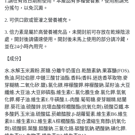
1.請在有效日期前使用。本產品有多種營養素，使用前請充
分搖勻，以免沉澱。
2. 可供口飲或管灌之營養補充。
3. 倍力素是屬於高營養補充品，未開封前可存放在乾燥陰涼
處，開封後請儘速使用。開封後未馬上使用的部分請冷藏，
並在24小時內用完。
【成分】
水.水解玉米澱粉.蔗糖.分離牛奶蛋白.乾酪素鈉.果寡醣(FOS).
魚油.阿拉伯膠.中鏈三酸甘油酯.香料(香料.迷迭香萃取物.麥
芽糊精.二氧化矽.鹽).氯化鎂.檸檬酸鉀.檸檬酸鈉.菜籽油.大豆
纖維.大豆油.大豆卵磷脂.維生素C.氯化膽生僉.氯化鉀.氫氧
化鉀.椰子油.維生素E.牛磺酸.L-肉酸.葡萄糖.麥芽糊精.結蘭
膠.葵花油.硫酸鋅.抗壞血酸棕櫚酸酯(抗氧化劑).硫酸亞鐵.本
多酸鈣.玉米油.硫酸錳.菸鹼醯胺.β-胡蘿蔔素.維生素B6.維生
素B1.維生素B2.維生素A棕櫚酸酯.混合濃縮生育醇(抗氧化
劑).硫酸銅.葉酸.鉬酸鈉.三氯化鉻.碳酸氫鈉.硒酸鈉.碘化鉀.