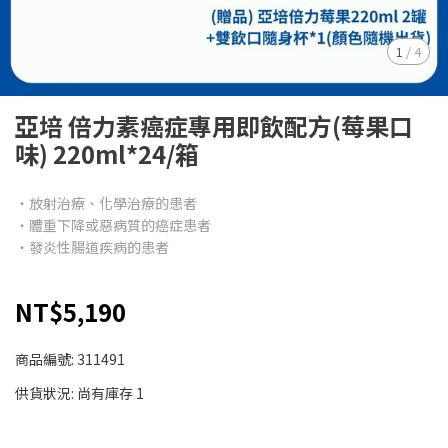
1
/
4
亞培 倍力素癌症專用即飲配方(莓果口
味) 220ml*24/箱
‧放射治療、化學治療的患者
‧體重下降或惡病質的癌症患者
‧發炎性腸道疾病的患者
NT$5,190
商品編號:
311491
供貨狀況:
尚有庫存 1