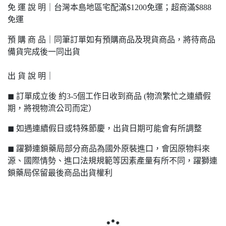
免 運 說 明｜台灣本島地區宅配滿$1200免運；超商滿$888
免運
預 購 商 品｜同筆訂單如有預購商品及現貨商品，將待商品
備貨完成後一同出貨
出 貨 說 明｜
◼ 訂單成立後 約3-5個工作日收到商品 (物流繁忙之連續假
期，將視物流公司而定）
◼ 如遇連續假日或特殊節慶，出貨日期可能會有所調整
◼ 躍獅連鎖藥局部分商品為國外原裝進口，會因原物料來
源、國際情勢、進口法規規範等因素產量有所不同，躍獅連
鎖藥局保留最後商品出貨權利