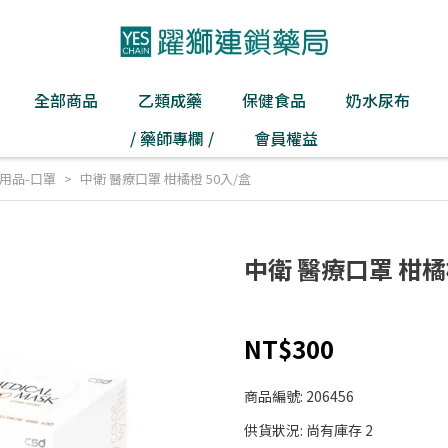
全部商品
乙類成藥
保健食品
奶水尿布
/ 藥師專欄 /
會員權益
用品-口罩
中衛 醫療口罩 柑橘橙 50入/盒
中衛 醫療口罩 柑橘
NT$300
商品編號:
206456
供貨狀況:
尚有庫存 2