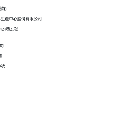
菌)
料生產中心股份有限公司
4巷21號
司
樓
0號