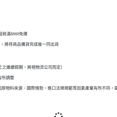
超商滿$888免運
品，將待商品備貨完成後一同出貨
流繁忙之連續假期，將視物流公司而定）
有所調整
會因原物料來源、國際情勢、進口法規規範等因素產量有所不同，