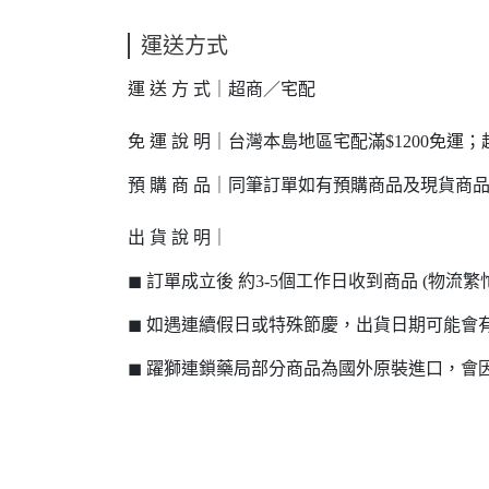
運送方式
運 送 方 式｜超商／宅配
免 運 說 明｜台灣本島地區宅配滿$1200免運；
預 購 商 品｜同筆訂單如有預購商品及現貨商
出 貨 說 明｜
◼ 訂單成立後 約3-5個工作日收到商品 (物
◼ 如遇連續假日或特殊節慶，出貨日期可能會
◼ 躍獅連鎖藥局部分商品為國外原裝進口，