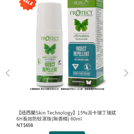
【紐西蘭Skin Technology】15%派卡瑞丁瑞斌
白花
6H長效防蚊滾珠(無香精) 60ml
NT$658
NT