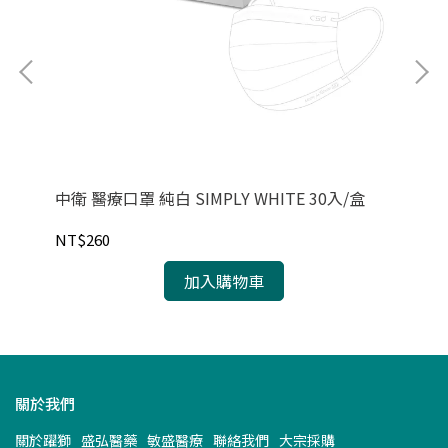
中衛 醫療口罩 純白 SIMPLY WHITE 30入/盒
中
NT$260
NT
加入購物車
關於我們
關於躍獅
盛弘醫藥
敏盛醫療
聯絡我們
大宗採購