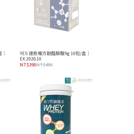
錠｜
YES 速愈複方麩醯胺酸9g 10包/盒｜
EX:2026.10
NT$390
NT$480