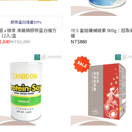
膠原蛋白增量50%
娘家 滴雞精膠原蛋白複方
YES 富鉻纖補健素 900g｜超取
l 12入/盒
罐
,840
NT$2,200
NT$880