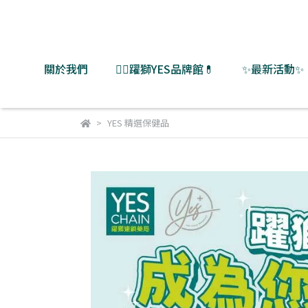
關於我們
👨‍⚕️躍獅YES品牌館💊
✨最新活動✨
YES 精選保健品