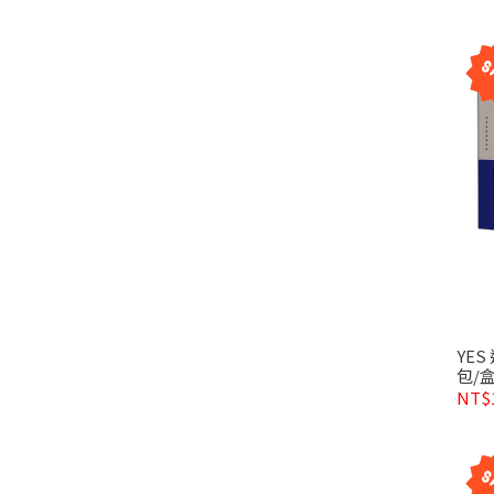
YES
包/
NT$1