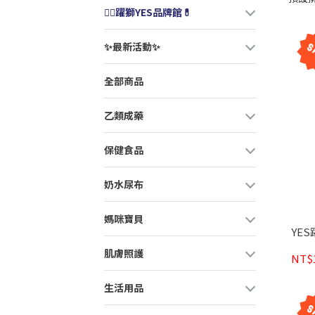
👨‍⚕️躍獅YES品牌館💊
✨最新活動✨
全部商品
乙類成藥
保健食品
奶水尿布
媽咪寶貝
YES
肌膚照護
NT$1
生活用品