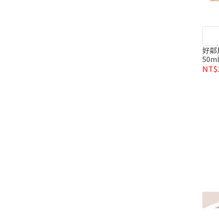
好鄰居 x 
50m
NT$1