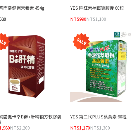
 普而健健保營養素 454g
YES 匯紅素補鐵寶膠囊 60粒
680
NT$990
NT$1,100
S 補體健卡幸B群+肝精複方軟膠囊
YES 第二代PLUS葉黃素 60粒
粒
,980
NT$2,200
NT$1,170
NT$1,300