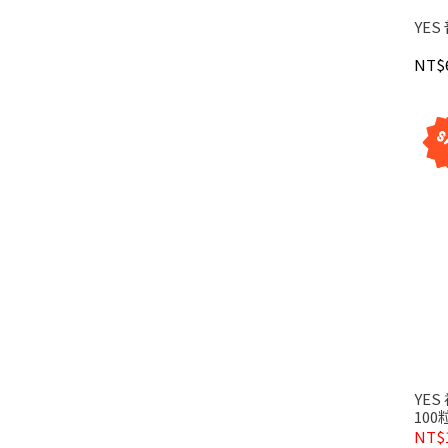
YES
NT$
YE
100
NT$1