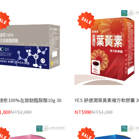
 速愈100%左旋麩醯胺酸10g 30
YES 舒適潤葉黃素複方軟膠囊 3
盒
,800
NT$2,000
NT$990
NT$1,100