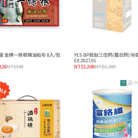
居 金牌一條根精油貼布 8入/包
YES BP胜肽三倍鈣(螯合鈣) 90
EX:2027.01
126
NT$140
NT$1,040
NT$1,300