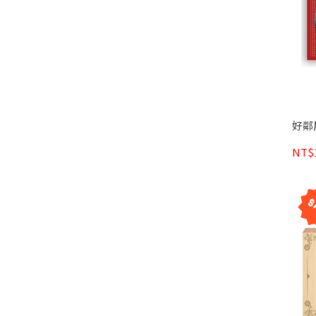
好鄰
NT$