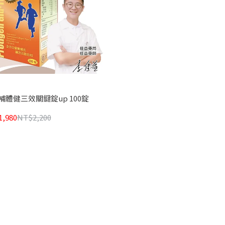
 補體健三效關鍵錠up 100錠
,980
NT$2,200