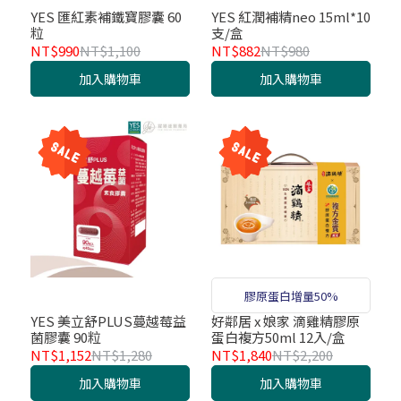
YES 匯紅素補鐵寶膠囊 60
YES 紅潤補精neo 15ml*10
粒
支/盒
NT$990
NT$1,100
NT$882
NT$980
加入購物車
加入購物車
膠原蛋白增量50%
YES 美立舒PLUS蔓越莓益
好鄰居 x 娘家 滴雞精膠原
菌膠囊 90粒
蛋白複方50ml 12入/盒
NT$1,152
NT$1,280
NT$1,840
NT$2,200
加入購物車
加入購物車