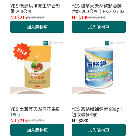
YES 低温烘培養生綜合堅
YES 加拿大天然整顆蔓越
果 200公克
莓乾 200公克｜EX:2027.03
NT$215
NT$239
NT$149
NT$219
加入購物車
加入購物車
YES 土耳其天然無花果乾
YES 富鉻纖補健素 900g｜
180g
超取最多4罐
NT$215
NT$239
NT$880
加入購物車
加入購物車