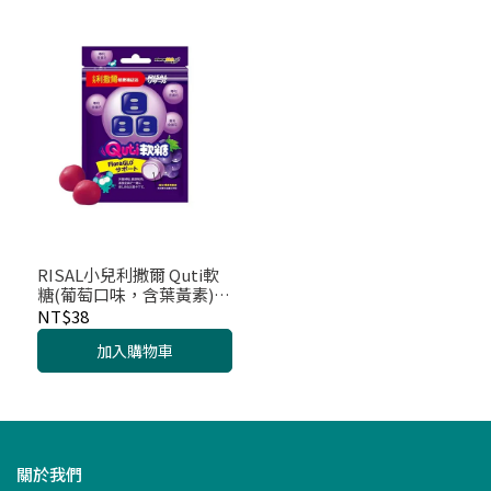
RISAL小兒利撒爾 Quti軟
糖(葡萄口味，含葉黃素)
10粒
NT$38
加入購物車
關於我們