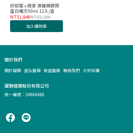
好鄰居 x 娘家 滴雞精膠原
蛋白複方50ml 12入/盒
NT$1,840
NT$2,200
加入購物車
關於我們
關於躍獅
盛弘醫藥
敏盛醫療
聯絡我們
大宗採購
躍獅健康股份有限公司
統一編號：24868488