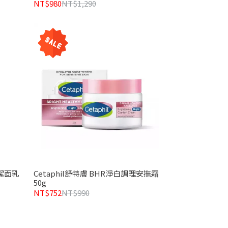
NT$980
NT$1,290
瑕潔面乳
Cetaphil舒特膚 BHR淨白調理安撫霜
50g
NT$752
NT$990