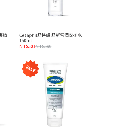
修護精
Cetaphil舒特膚 舒新雪潤安撫水
150ml
NT$501
NT$590