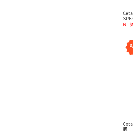
Cet
SPF5
NT$
Cet
瓶