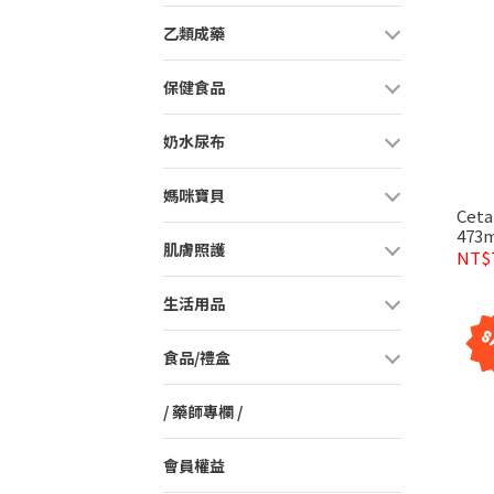
乙類成藥
保健食品
奶水尿布
媽咪寶貝
Ce
473m
肌膚照護
NT$
生活用品
食品/禮盒
/ 藥師專欄 /
會員權益