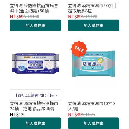
不收】
立得清 柴語錄抗菌抗病毒
立得清 酒精擦濕巾 90抽｜
濕巾(全面防護) 50抽
超取最多8包
NT$69
NT$100
NT$89
NT$120
加入購物車
加入購物車
【8包以上請選宅配，超商
不收】
立得清 酒精擦地板濕拖巾
立得清 酒精擦濕巾10抽 3
24抽｜拖地 食品級酒精
入/組
NT$120
NT$49
NT$75
加入購物車
加入購物車