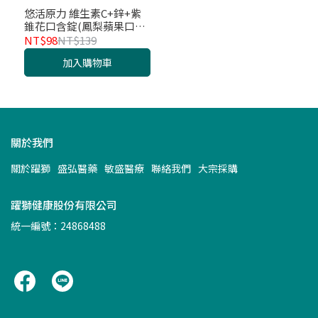
悠活原力 維生素C+鋅+紫
錐花口含錠(鳳梨蘋果口味)
28錠 EX.2027.07
NT$98
NT$139
加入購物車
關於我們
關於躍獅
盛弘醫藥
敏盛醫療
聯絡我們
大宗採購
躍獅健康股份有限公司
統一編號：24868488