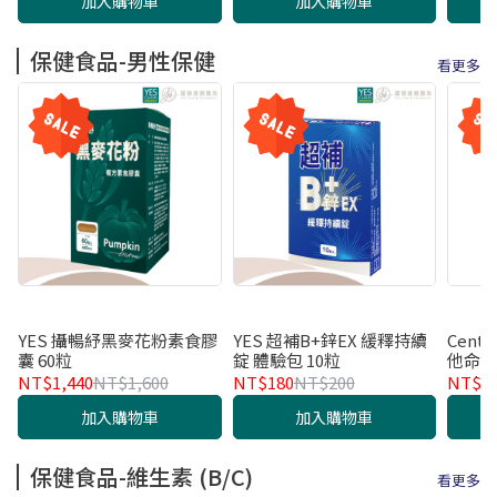
加入購物車
加入購物車
保健食品-男性保健
看更多
YES 攝暢紓黑麥花粉素食膠
YES 超補B+鋅EX 緩釋持續
Cen
囊 60粒
錠 體驗包 10粒
他命1
NT$1,440
NT$1,600
NT$180
NT$200
NT$8
加入購物車
加入購物車
保健食品-維生素 (B/C)
看更多