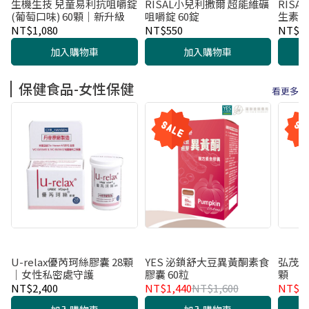
生機生技 兒童易利抗咀嚼錠
RISAL小兒利撒爾 超能維礦
RIS
(葡萄口味) 60顆｜新升級
咀嚼錠 60錠
生素C
NT$1,080
NT$550
NT$4
加入購物車
加入購物車
保健食品-女性保健
看更多
U-relax優芮珂絲膠囊 28顆
YES 泌鎖舒大豆異黃酮素食
弘茂赫
｜女性私密處守護
膠囊 60粒
顆
NT$2,400
NT$1,440
NT$1,600
NT$8