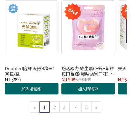
Doubled倍鮮 天然B群+C
悠活原力 維生素C+鋅+紫錐
美天健
30包/盒
花口含錠(鳳梨蘋果口味) 28
錠 EX.2027.07
NT$990
NT$98
NT$139
NT$4
加入購物車
加入購物車
«
1
2
3
…
5
»